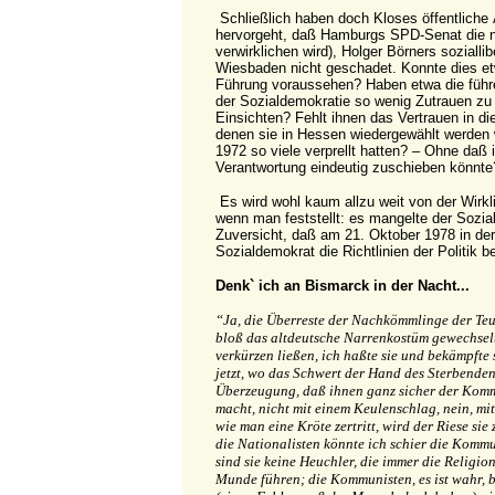
Schließlich haben doch Kloses öffentliche
hervorgeht, daß Hamburgs SPD-Senat die 
verwirklichen wird), Holger Börners soziallibe
Wiesbaden nicht geschadet. Konnte dies et
Führung voraussehen? Haben etwa die führ
der Sozialdemokratie so wenig Zutrauen zu 
Einsichten? Fehlt ihnen das Vertrauen in di
denen sie in Hessen wiedergewählt werden 
1972 so viele verprellt hatten? – Ohne daß
Verantwortung eindeutig zuschieben könnte
Es wird wohl kaum allzu weit von der Wirkli
wenn man feststellt: es mangelte der Sozia
Zuversicht, daß am 21. Oktober 1978 in der
Sozialdemokrat die Richtlinien der Politik 
Denk` ich an Bismarck in der Nacht...
“Ja, die Überreste der Nachkömmlinge der Te
bloß das altdeutsche Narrenkostüm gewechselt
verkürzen ließen, ich haßte sie und bekämpfte 
jetzt, wo das Schwert der Hand des Sterbenden 
Überzeugung, daß ihnen ganz sicher der Kom
macht, nicht mit einem Keulenschlag, nein, mit
wie man eine Kröte zertritt, wird der Riese sie
die Nationalisten könnte ich schier die Kommu
sind sie keine Heuchler, die immer die Religi
Munde führen; die Kommunisten, es ist wahr, b