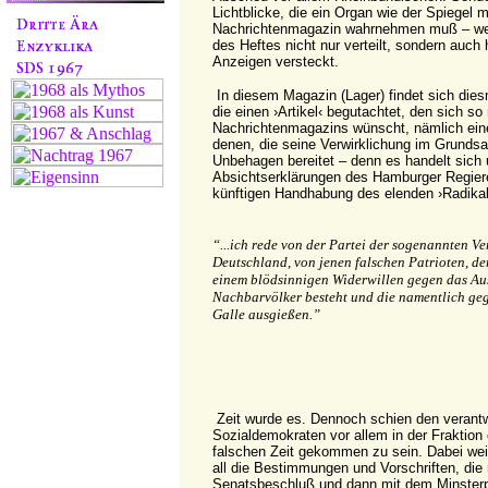
Lichtblicke, die ein Organ wie der Spiegel
Nachrichtenmagazin wahrnehmen muß – wen
des Heftes nicht nur verteilt, sondern auch
Anzeigen versteckt.
In diesem Magazin (Lager) findet sich dies
die einen ›Artikel‹ begutachtet, den sich s
Nachrichtenmagazins wünscht, nämlich eine
denen, die seine Verwirklichung im Grunds
Unbehagen bereitet – denn es handelt sich 
Absichtserklärungen des Hamburger Regier
künftigen Handhabung des elenden ›Radikal
“...ich rede von der Partei der sogenannten Ver
Deutschland, von jenen falschen Patrioten, de
einem blödsinnigen Widerwillen gegen das Au
Nachbarvölker besteht und die namentlich geg
Galle ausgießen.”
Zeit wurde es. Dennoch schien den verantw
Sozialdemokraten vor allem in der Fraktion 
falschen Zeit gekommen zu sein. Dabei weiß
all die Bestimmungen und Vorschriften, di
Senatsbeschluß und dann mit dem Minster