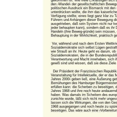
gekommen ist. Wie viele Erklärungen sich a
den ›Wandel‹ der gesellschaftlichen Bewegu
politischen Ausdruck ein Bismarck mit den ›
unterdrücken wollte, die ihm das kaiserlich
Verfügung stellte, eines liegt ganz klar zu 
Führern und Anhängern dieser Bewegung di
ausgetrieben, daß sein System nicht nur ke
jeder behaupten kann), sondern daß es ihr
Handeln (ihre Beweg-gründe) sein müssen, 
Behauptung in der Wirklichkeit, praktisch 
Vor, während und nach dem Ersten Weltkrie
Sozialdemokratie sich selbst Lügen gestraf
wie Strauß an ihr. Heute geht es darum, ob
Sozialdemokraten, die in der Bundesrepublik
Verantwortung und Macht innehaben, sich ih
gewiß sind und wissen, daß sie diese Ziele
Der Präsident der Französischen Republik h
Veranstaltung für Intellektuelle, der er das
Jahres 2000‹ geben ließ, eine Äußerung get
Bemühungen des Hamburger Bürgermeisters
erfüllen kann: die Scherben zu beseitigen, 
Jahres 1968 und ihre noch heute andauernd
haben. Was damals im Scheitern des europ
zunichte wurde, läßt sich nicht mehr ung
lassen sich die Wirkungen, die von den G
1968 ausgegangen und noch heute zu spüre
beseitigen. Das wäre auch eine ›Vorbereitu