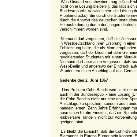
Was Giscard vorschweben mag (»Das Prob
nicht ohne Lösung bleiben«), das läßt sich 
Bundesrepublik verwirklichen: die Lösung 
Problemdrucks), die durch die Studentenre
durch die Antwort des deutschen Institution
Herausforderung durch den jungen deutsch
verschlimmert worden sind.
Niemand darf vergessen, daß die Zerrissenh
in Westdeutschland ihren Ursprung in einer ›
Fehlleistung hatte, die als Mord empfunden
vergessen, daß der Bruch mit dem Gemein
revoltierenden Studenten mit einem Mord-
Niemand darf aber auch vergessen, daß si
West-Berlin und anderswo der Eindruck aufd
›Studenten‹ einen Anschlag auf das Gemei
Gedenke des 2. Juni 1967
Das Problem Cohn-Bendit wird nicht nur in
auch in der Bundesrepublik eine Lösung (E
die Cohn-Bendits nicht nur eine andere Spr
Anschlags zu sprechen, sondern auch ande
handeln lernen. Zehn Jahre Erfahrungen mü
ausreichen für die Einsicht, daß die Sprac
›subversive Handeln‹ nicht zur Vorbereitun
geeignet sind.
Es bleibt die Einsicht, daß die Cohn-Bendi
Biermanns in Europa Bürger sein können. Es