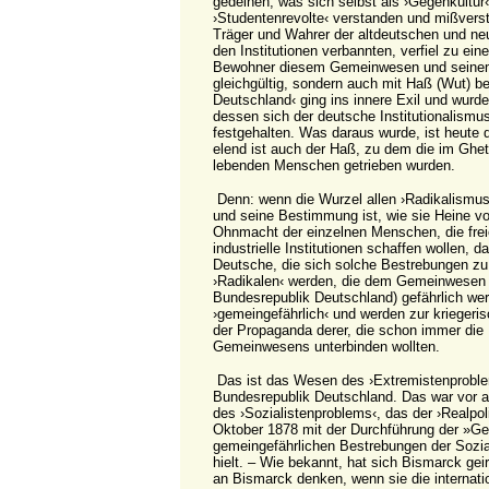
gedeihen, was sich selbst als ›Gegenkultur‹
›Studentenrevolte‹ verstanden und mißvers
Träger und Wahrer der altdeutschen und ne
den Institutionen verbannten, verfiel zu e
Bewohner diesem Gemeinwesen und seinem
gleichgültig, sondern auch mit Haß (Wut) b
Deutschland‹ ging ins innere Exil und wurde 
dessen sich der deutsche Institutionalismu
festgehalten. Was daraus wurde, ist heute
elend ist auch der Haß, zu dem die im Ghet
lebenden Menschen getrieben wurden.
Denn: wenn die Wurzel allen ›Radikalismu
und seine Bestimmung ist, wie sie Heine v
Ohnmacht der einzelnen Menschen, die freie
industrielle Institutionen schaffen wollen, 
Deutsche, die sich solche Bestrebungen z
›Radikalen‹ werden, die dem Gemeinwesen (
Bundesrepublik Deutschland) gefährlich wer
›gemeingefährlich‹ und werden zur kriegeri
der Propaganda derer, die schon immer die 
Gemeinwesens unterbinden wollten.
Das ist das Wesen des ›Extremistenproble
Bundesrepublik Deutschland. Das war vor 
des ›Sozialistenproblems‹, das der ›Realpol
Oktober 1878 mit der Durchführung der »Ge
gemeingefährlichen Bestrebungen der Sozia
hielt. – Wie bekannt, hat sich Bismarck geir
an Bismarck denken, wenn sie die internati