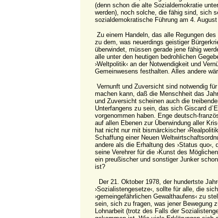
(denn schon die alte Sozialdemokratie unt
werden), noch solche, die fähig sind, sich s
sozialdemokratische Führung am 4. August
Zu einem Handeln, das alle Regungen des 
zu dem, was neuerdings geistiger Bürgerkri
überwindet, müssen gerade jene fähig werden
alle unter den heutigen bedrohlichen Gegebe
›Weltpolitik‹ an der Notwendigkeit und Vernü
Gemeinwesens festhalten. Alles andere wäre
Vernunft und Zuversicht sind notwendig für 
machen kann, daß die Menschheit das Jahr 
und Zuversicht scheinen auch die treibende
Unterfangens zu sein, das sich Giscard d`
vorgenommen haben. Enge deutsch-franzö
auf allen Ebenen zur Überwindung aller Kri
hat nicht nur mit bismärckischer ›Realpoliti
Schaffung einer Neuen Weltwirtschaftsordnu
andere als die Erhaltung des ›Status quo‹, 
seine Verehrer für die ›Kunst des Möglichen
ein preußischer und sonstiger Junker scho
ist?
Der 21. Oktober 1978, der hundertste Jahr
›Sozialistengesetze‹, sollte für alle, die sic
›gemeingefährlichen Gewalthaufens‹ zu stel
sein, sich zu fragen, was jener Bewegung z
Lohnarbeit (trotz des Falls der Sozialisten