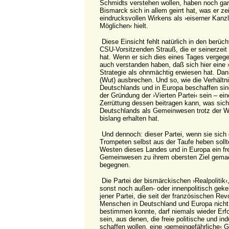
Schmidts verstehen wollen, haben noch gar 
Bismarck sich in allem geirrt hat, was er ze
eindrucksvollen Wirkens als ›eiserner Kanzl
Möglichen‹ hielt.
Diese Einsicht fehlt natürlich in den berüc
CSU-Vorsitzenden Strauß, die er seinerzeit 
hat. Wenn er sich dies eines Tages vergege
auch verstanden haben, daß sich hier eine 
Strategie als ohnmächtig erwiesen hat. Dan
(Wut) ausbrechen. Und so, wie die Verhält
Deutschlands und in Europa beschaffen sin
der Gründung der ›Vierten Partei‹ sein – eine
Zerrüttung dessen beitragen kann, was sic
Deutschlands als Gemeinwesen trotz der We
bislang erhalten hat.
Und dennoch: dieser Partei, wenn sie sich
Trompeten selbst aus der Taufe heben sollte,
Westen dieses Landes und in Europa ein fre
Gemeinwesen zu ihrem obersten Ziel gemac
begegnen.
Die Partei der bismärckischen ›Realpolitik‹
sonst noch außen- oder innenpolitisch gek
jener Partei, die seit der französischen Rev
Menschen in Deutschland und Europa nicht 
bestimmen konnte, darf niemals wieder Erf
sein, aus denen, die freie politische und indu
schaffen wollen, eine ›gemeingefährliche‹