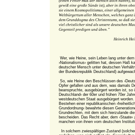
(einen Fehler muß der Mensch doch haben), sie
gewiß eine große Sünde ist), aber in ihren obe
sie einem Kosmopolitismus, einer allgemeinen 
Weltbürgertum aller Menschen, welches ganz ü
dem Grunddogma des Christentums, so daß sie
viel christlicher sind als unsere deutschen Mau
Gegenteil predigen und üben.”
Heinrich Hei
Wer, wie Heine, sein Leben lang unter de
›Nationalismus‹ gelitten hat, dessen Haß k
deutscher Mensch unter deutschen Verhältni
der Bundesrepublik Deutschland) aufgewach
So, wie Heine den Beschlüssen des ›Deu
Opfer gefallen und aus dem, was damals D
beanspruchte, ausgebürgert worden ist, so 
Deutschland‹ der 60er und frühen 70er Jah
westdeutschen Staat ausgebürgert worden. 
Bestehen einer republikanischen ›freiheitl
Grundordnung‹ bewahrte diesen Generatio
Grundrechten, mit dem sich hierzulande di
bescheiden. Das Recht aber, dem ›Staate‹ 
manchen von ihnen vom deutschen Instituti
In solchem zwiespältigen Zustand (solcher