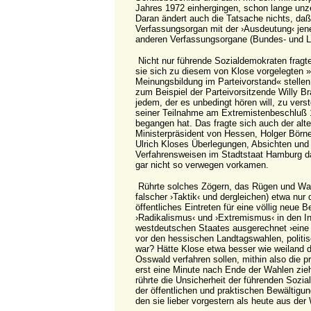
Jahres 1972 einhergingen, schon lange un
Daran ändert auch die Tatsache nichts, daß
Verfassungsorgan mit der ›Ausdeutung‹ je
anderen Verfassungsorgane (Bundes- und Lä
Nicht nur führende Sozialdemokraten fragte
sie sich zu diesem von Klose vorgelegten »
Meinungsbildung im Parteivorstand« stellen 
zum Beispiel der Parteivorsitzende Willy Br
jedem, der es unbedingt hören will, zu verst
seiner Teilnahme am Extremistenbeschluß 
begangen hat. Das fragte sich auch der alt
Ministerpräsident von Hessen, Holger Börne
Ulrich Kloses Überlegungen, Absichten und 
Verfahrensweisen im Stadtstaat Hamburg d
gar nicht so verwegen vorkamen.
Rührte solches Zögern, das Rügen und W
falscher ›Taktik‹ und dergleichen) etwa nur
öffentliches Eintreten für eine völlig neue 
›Radikalismus‹ und ›Extremismus‹ in den In
westdeutschen Staates ausgerechnet ›eine
vor den hessischen Landtagswahlen, politis
war? Hätte Klose etwa besser wie weiland d
Osswald verfahren sollen, mithin also die
erst eine Minute nach Ende der Wahlen zi
rührte die Unsicherheit der führenden Sozi
der öffentlichen und praktischen Bewältigu
den sie lieber vorgestern als heute aus der