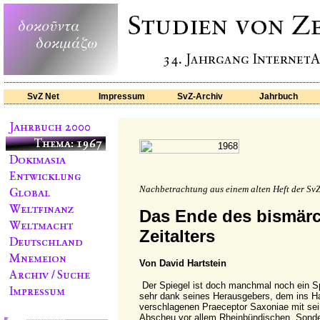
SvZ Net
Impressum
SvZ-Archiv
Jahrbuch
Nachbetrachtung aus einem alten Heft der SvZ
Das Ende des bismär
Zeitalters
Von David Hartstein
Der Spiegel ist doch manchmal noch ein Sp
sehr dank seines Herausgebers, dem ins H
verschlagenen Praeceptor Saxoniae mit s
Abscheu vor allem Rheinbündischen. Sonde